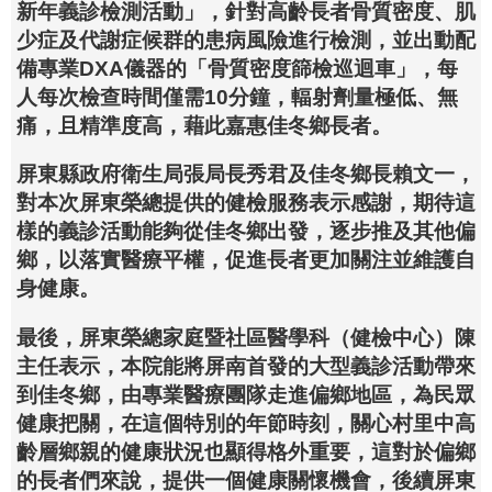
新年義診檢測活動」，針對高齡長者骨質密度、肌
少症及代謝症候群的患病風險進行檢測，並出動配
備專業DXA儀器的「骨質密度篩檢巡迴車」，每
人每次檢查時間僅需10分鐘，輻射劑量極低、無
痛，且精準度高，藉此嘉惠佳冬鄉長者。
屏東縣政府衛生局張局長秀君及佳冬鄉長賴文一，
對本次屏東榮總提供的健檢服務表示感謝，期待這
樣的義診活動能夠從佳冬鄉出發，逐步推及其他偏
鄉，以落實醫療平權，促進長者更加關注並維護自
身健康。
最後，屏東榮總家庭暨社區醫學科（健檢中心）陳
主任表示，本院能將屏南首發的大型義診活動帶來
到佳冬鄉，由專業醫療團隊走進偏鄉地區，為民眾
健康把關，在這個特別的年節時刻，關心村里中高
齡層鄉親的健康狀況也顯得格外重要，這對於偏鄉
的長者們來說，提供一個健康關懷機會，後續屏東