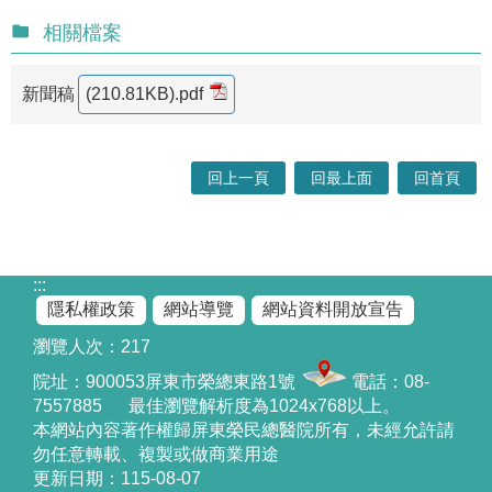
相關檔案
新聞稿
(210.81KB)
.pdf
回上一頁
回最上面
回首頁
:::
隱私權政策
網站導覽
網站資料開放宣告
瀏覽人次：
217
院址：
900053屏東市榮總東路1號
電話：08-
7557885 最佳瀏覽解析度為1024x768以上。
本網站內容著作權歸屏東榮民總醫院所有，未經允許請
勿任意轉載、複製或做商業用途
更新日期：
115-08-07