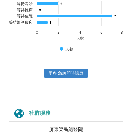
等待看診
2
2
等待推床
0
0
等待住院
7
7
等待加護病床
1
1
0
2
4
6
8
人數
人數
更多 急診即時訊息
社群服務
屏東榮民總醫院