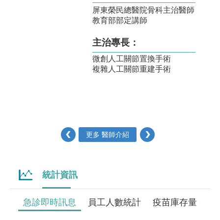
屏東榮民總醫院骨科主治醫師
主治
教育部部定講師
內科
腎臟
主治專長：
微創人工關節置換手術
複雜人工關節重建手術
‹
更多 醫師介紹
›
統計資訊
急診即時訊息
員工人數統計
疫苗庫存量