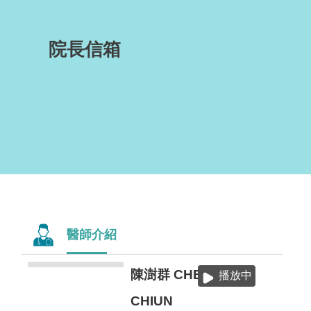
院長信箱
醫師介紹
陳澍群 CHEN,SHU-
歐世
播放中
主治
CHIUN