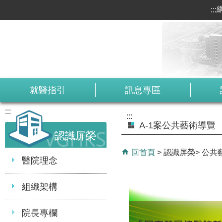
:::
跳到主要內容區塊
就醫指引
訊息專區
:::
:::
A-1案公共藝術導覽
認識屏榮
回首頁
認識屏榮
公共
醫院理念
組織架構
院長專欄