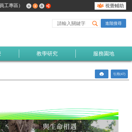
nt（員工專區）
視覺輔助
進階搜尋
療
教學研究
服務園地
引用(47)