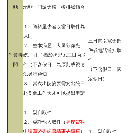
點
地點：門診大樓一樓掛號櫃台
１、資料量少者以當日取件為
原則
三日內以電子郵
２、整本病歷、大量影像光
件或電話通知取
作業時
碟、 正子攝影複製以三日內取
件
間
件（不含假日）為原則或視情
（不含假日、國
況另行通知
定假日）
３、當次出院摘要需於出院日
起５個工作天才可以提出申請
１、親自取件
２、委託他人取件（
病歷資料
申請單暨委託書請事先填寫
）
１、親自取件