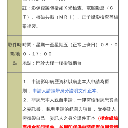
註：影像複製包括如Ｘ光檢查、電腦斷層（Ｃ
Ｔ）、核磁共振（ＭＲＩ）、正子攝影檢查等檔
案複製。
取件時
時間：星期一至星期五（正常上班日）０８：０
間/地
０～１7：００
點
地點：門診大樓一樓掛號櫃台
１、申請影印病歷資料以病患本人申請為原
則，
申請人請攜帶身分證明文件正本。
２、
非病患本人親自申請
，一律需檢附病患簽章
之委託書，
載明申請的範圍與項目
， 受委託人
需攜帶自己、委託人之身分證件正本
（櫃台繳驗
完後會影印證件，並用印僅供申請病歷使用章留