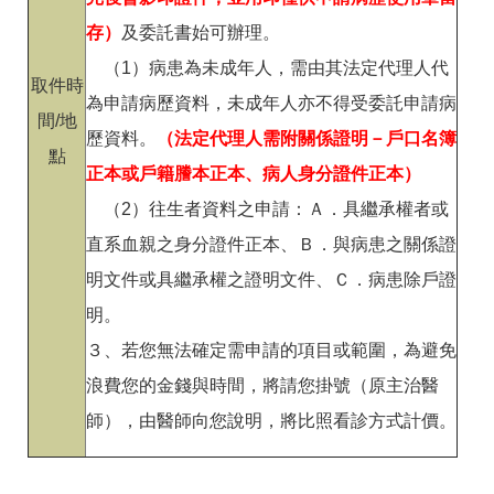
存）
及委託書始可辦理。
（1）病患為未成年人，需由其法定代理人代
取件時
為申請病歷資料，未成年人亦不得受委託申請病
間/地
歷資料。
（法定代理人需附關係證明－戶口名簿
點
正本或戶籍謄本正本、病人身分證件正本）
（2）往生者資料之申請：Ａ．具繼承權者或
直系血親之身分證件正本、Ｂ．與病患之關係證
明文件或具繼承權之證明文件、Ｃ．病患除戶證
明。
３、若您無法確定需申請的項目或範圍，為避免
浪費您的金錢與時間，將請您掛號（原主治醫
師），由醫師向您說明，將比照看診方式計價。