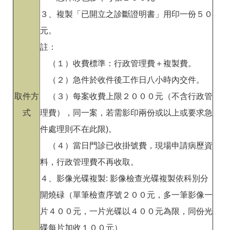
３、複製「已開立之診斷證明書」用印一份５０
元。
註：
（１）收費標準：行政管理費＋複製費。
（２）急件於收件後工作日八小時內交件。
取件方
（３）每案收費上限２０００元（不含行政管
式
理費），同一案，若需影印兩份或以上或要求急
件處理則不在此限)。
（４）當日門診已收掛號費，現場申請病歷資
料，行政管理費不再收取。
４、影像光碟複製: 影像檢查光碟複製依科別分
開燒碌（單筆檢查序號２００元，多一筆影像一
片４００元，一片光碟以４００元為限，同份光
碟每片加收１００元）