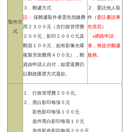
３、郵遞方式
２、委託他人取
註：
採郵遞取件者需先預繳費
件（
委託書請事
取件方
用２３００元（含行政管理費
先填寫
）
式
２００元，影印２０００元及
※網路申請
郵資１００元，如有影像光碟
者，無提供郵遞
複製另加費用４００元），郵
服務。
資由申請人自付，如需退費仍
以郵政匯票方式退款。
１、行政管理費２００元。
２、黑白影印每張５元
彩色影印每張１００元
急件黑白影印每張１０元
急件彩色影印每張２００元