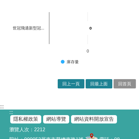
世冠飛適新型冠…
0
0
0
庫存量
回上一頁
回最上面
回首頁
:::
:::
隱私權政策
網站導覽
網站資料開放宣告
瀏覽人次：
2212