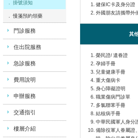
掛號須知
健保IC卡及身分
外國朋友請攜帶外
慢箋預約領藥
門診服務
其
住出院服務
榮民證/ 遺眷證
急診服務
孕婦手冊
兒童健康手冊
費用說明
重大傷病卡
身心障礙證明
申辦服務
職業傷病門診單
多氯聯苯手冊
交通指引
結核病手冊
中華民國軍人身分
樓層介紹
備除役軍人眷屬證