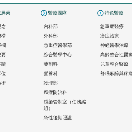
識屏榮
醫療團隊
特色醫療
理念
內科部
急重症醫療
架構
外科部
癌症治療
專欄
急重症醫學部
神經醫學治療
紀要
綜合醫學中心
高齡整合性醫
事蹟
藥劑科
兒童整合醫療
單位
營養科
舒眠麻醉與疼
藝術
護理部
癌症防治科
感染管制室（任務編
組）
急性後期照護