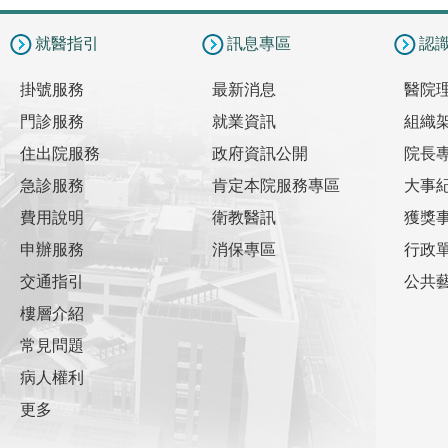
就醫指引
訊息專區
認
掛號服務
最新消息
醫院
門診服務
就業資訊
組織
住出院服務
政府資訊公開
院長
急診服務
肯定本院服務專區
大事
費用說明
衛教醫訊
獲獎
申辦服務
消保專區
行政
交通指引
公共
樓層介紹
常見問題
病人權利
更多