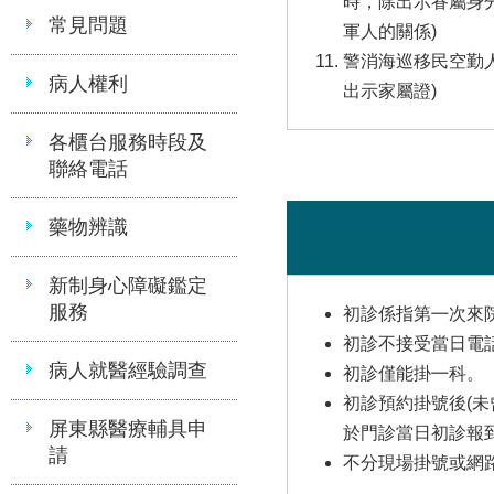
時，除出示眷屬身
常見問題
軍人的關係)
警消海巡移民空勤人
病人權利
出示家屬證)
各櫃台服務時段及
聯絡電話
藥物辨識
新制身心障礙鑑定
服務
初診係指第㇐次來
初診不接受當日電
病人就醫經驗調查
初診僅能掛㇐科。
初診預約掛號後(
屏東縣醫療輔具申
於門診當日初診報
請
不分現場掛號或網