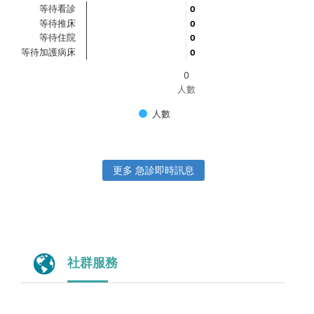
等待看診
0
0
等待推床
0
0
等待住院
0
0
等待加護病床
0
0
0
人數
人數
更多 急診即時訊息
社群服務