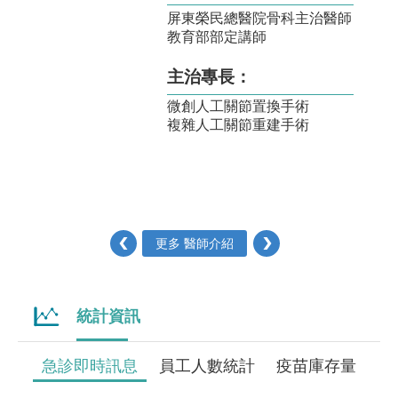
屏東榮民總醫院骨科主治醫師
主治專
教育部部定講師
內科學
腎臟學
主治專長：
微創人工關節置換手術
複雜人工關節重建手術
‹
更多 醫師介紹
›
統計資訊
急診即時訊息
員工人數統計
疫苗庫存量