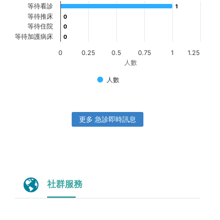
等待看診
1
1
等待推床
0
0
等待住院
0
0
等待加護病床
0
0
0
0.25
0.5
0.75
1
1.25
人數
人數
更多 急診即時訊息
社群服務